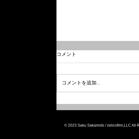
コメント
コメントを追加…
NHK「みんなのうた」で坂本
サク監督の“新作アニメ”が初
放送中！
© 2023 Saku Sakamoto / zelicofilm,LLC All 