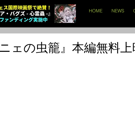
HOME
NEWS
ニェの虫籠』本編無料上