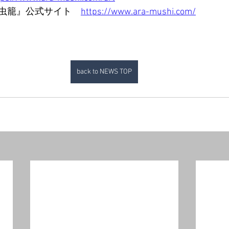
虫籠』公式サイト　
https://www.ara-mushi.com/
back to NEWS TOP