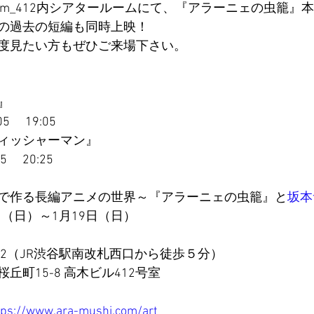
谷Room_412内シアタールームにて、『アラーニェの虫籠
の過去の短編も同時上映！
度見たい方もぜひご来場下さい。
』
05　 19:05
ィッシャーマン』
25 　20:25
で作る長編アニメの世界～『アラーニェの虫籠』と
坂本
日（日）～1月19日（日）
_412（JR渋谷駅南改札西口から徒歩５分）
丘町15-8 高木ビル412号室
tps://www.ara-mushi.com/art