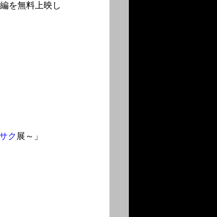
』本編を無料上映し
サク
展～」