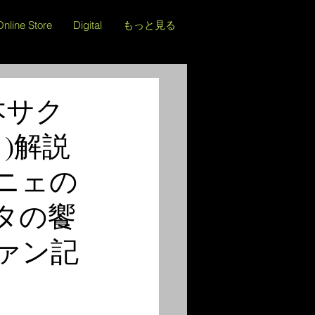
Online Store
Digital
もっと見る
本サク
)解説
ーニェの
リタの饗
ァン記