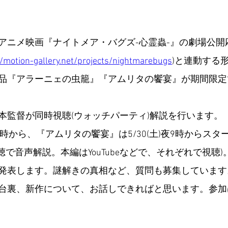
アニメ映画『ナイトメア・バグズ-心霊蟲-』の劇場公開
//motion-gallery.net/projects/nightmarebugs
)と連動する形で
『アラーニェの虫籠』『アムリタの饗宴』が期間限定でYo
本監督が同時視聴(ウォッチパーティ)解説を行います。
)夜9時から、『アムリタの饗宴』は5/30(土)夜9時からス
聴で音声解説。本編はYouTubeなどで
、
それぞれで視聴)
発表します。謎解きの真相など、質問も募集しています
台裏、新作について、お話しできればと思います。参加