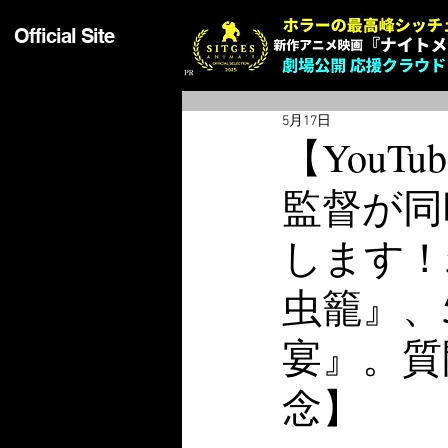
Official Site
5月17日
【You
監督が同
します！5
虫籠』、5
宴』。質
念】