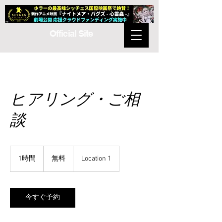
Official Site
ヒアリング・ご相
談
無
料
1時間
1
無料
Location 1
時
今すぐ予約