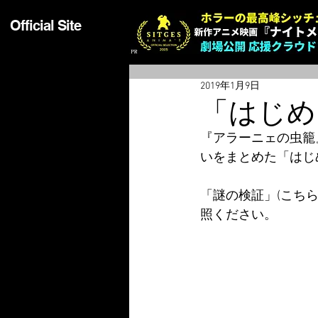
Official Site
2019年1月9日
「はじめ
『アラーニェの虫籠
いをまとめた「はじ
「謎の検証」(こち
照ください。